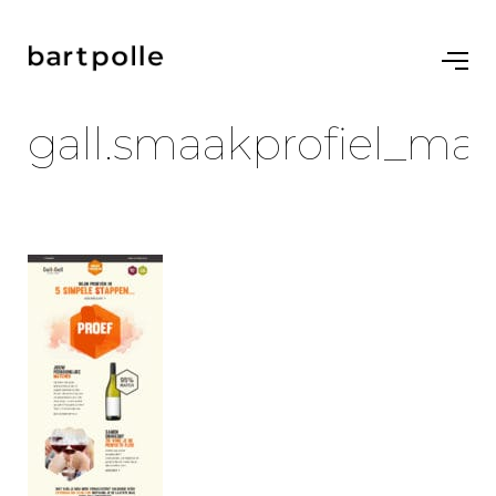
gall.smaakprofiel_mai